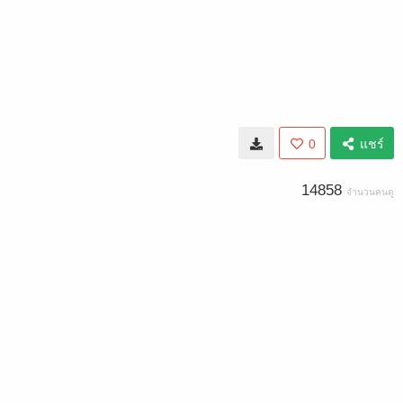
0
แชร์
14858
จำนวนคนดู