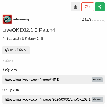
0
adminimg
14143
จำนวนคนดู
LiveOKE02.1.3 Patch4
อัปโหลดแล้ว
6 ปี ก่อนหน้านี้
แนบโค๊ด
ลิงค์ตรง
ลิงก์รูปภาพ
คัดลอก
URL รูปภาพ
คัดลอก