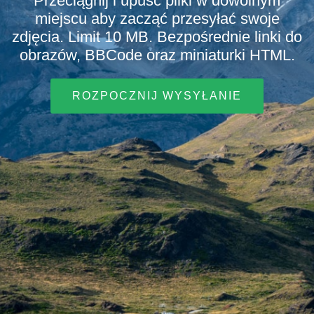
Przeciągnij i upuść pliki w dowolnym
miejscu aby zacząć przesyłać swoje
zdjęcia. Limit 10 MB. Bezpośrednie linki do
obrazów, BBCode oraz miniaturki HTML.
ROZPOCZNIJ WYSYŁANIE