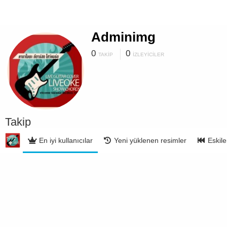
Adminimg
0
0
TAKIP
İZLEYICILER
Takip
En iyi kullanıcılar
Yeni yüklenen resimler
Eskile