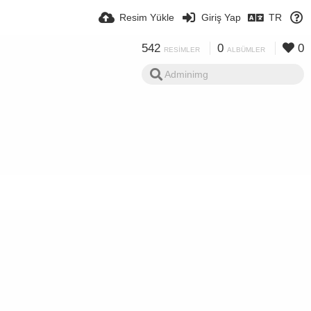
Resim Yükle
Giriş Yap
TR
542
0
0
RESIMLER
ALBÜMLER