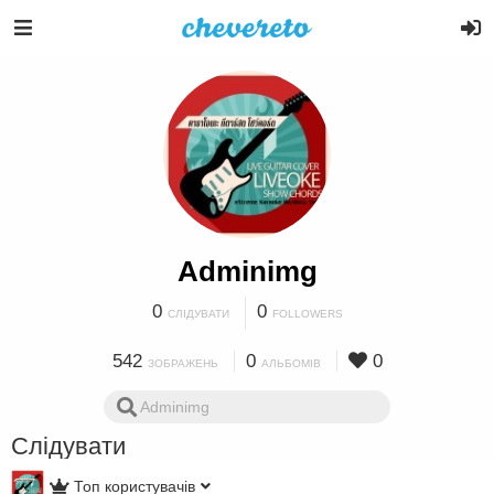
Adminimg
0
0
СЛІДУВАТИ
FOLLOWERS
542
0
0
ЗОБРАЖЕНЬ
АЛЬБОМІВ
Слідувати
Топ користувачів