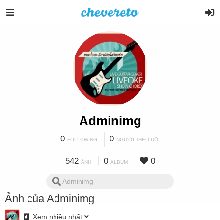
Adminimg
0
0
FOLLOWING
NGƯỜI THEO DÕI
542
0
0
ẢNH
ALBUM
Ảnh của Adminimg
Xem nhiều nhất