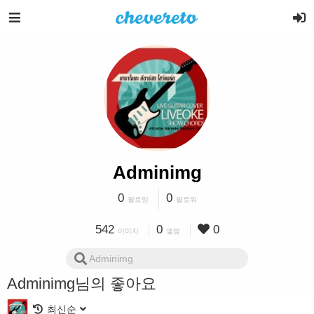
Adminimg
0
0
팔로잉
팔로워
542
0
0
이미지
앨범
Adminimg님의 좋아요
최신순