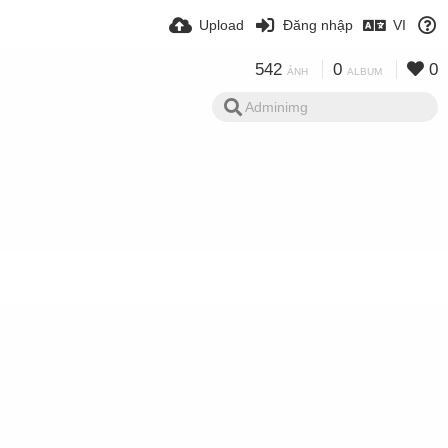
Upload
Đăng nhập
VI
542
0
0
ẢNH
ALBUM