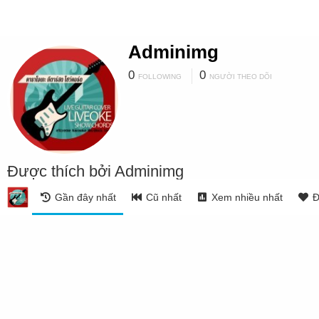
Adminimg
0
0
FOLLOWING
NGƯỜI THEO DÕI
Được thích bởi Adminimg
Gần đây nhất
Cũ nhất
Xem nhiều nhất
Đ