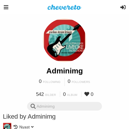
Adminimg
0
0
FOLLOWING
FOLLOWERS
542
0
0
BILDER
ALBUM
Liked by Adminimg
Nyast